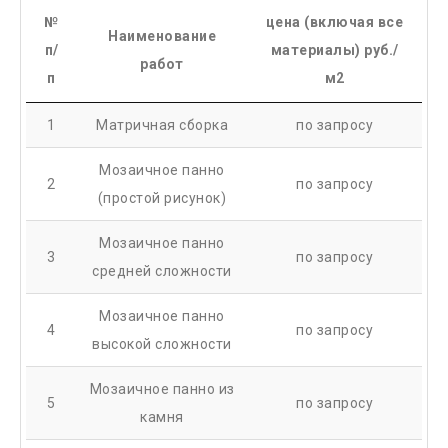
№
цена (включая все
Наименование
п/
материалы) руб./
работ
п
м2
1
Матричная сборка
по запросу
Мозаичное панно
2
по запросу
(простой рисунок)
Мозаичное панно
3
по запросу
средней сложности
Мозаичное панно
4
по запросу
высокой сложности
Мозаичное панно из
5
по запросу
камня